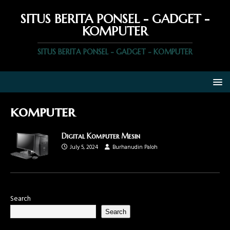
SITUS BERITA PONSEL - GADGET -
KOMPUTER
SITUS BERITA PONSEL - GADGET - KOMPUTER
komputer
Digital Komputer Mesin
July 5, 2024
Burhanudin Paloh
Search
Search