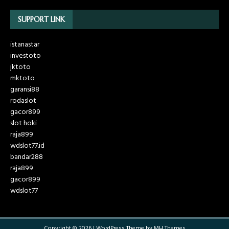
SUPPORT LINK
istanastar
investoto
jktoto
mktoto
garansi88
rodaslot
gacor899
slot hoki
raja899
wdslot77.id
bandar288
raja899
gacor899
wdslot77
Copyright © 2026 | WordPress Theme by
MH Themes