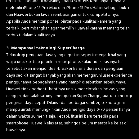
Pro sesuai berada di bawahnya pada skor 156. Keduanya ternyata
melebihi iPhone 15 Pro Max dan iPhone 15 Pro. Hal ini sebagai bukti
dari Huawei bukan lawan sembarangan untuk kompetitornya.
Apabila Anda mencari ponsel pintar pada kualitas kamera yang
terbaik, pertimbangkan agar memilih Huawei karena memang telah
terbukti dalam kualitasnya.
3. Mempunyai teknologi SuperCharge
Teknologi pengisian daya yang cepat ini seperti menjadi hal yang
wajib untuk setiap pabrikan smartphone
.
kalau tidak, rasanya hal
tersebut akan menjadi deal-breaker karena durasi dari pengisian
daya sedikit sangat banyak yang akan memengaruhi user experience
penggunanya. Sebagaimana yang hampir disebutkan sebelumnya,
Huawei tidak berhenti-hentinya untuk menciptakan inovasi yang
canggih, dan salah satunya merupakan SuperCharge, suatu teknologi
pengisian daya cepat. Dilansir dari berbagai sumber, teknologi ini
mampu untuk memungkinkan Anda mengisi daya 0-70 persen hanya
dalam waktu 30 menit saja. Tetapi, fitur ini baru tersedia pada
smartphone Huawei kelas atas, sehingga belum merata ke kelas di
bawahnya.