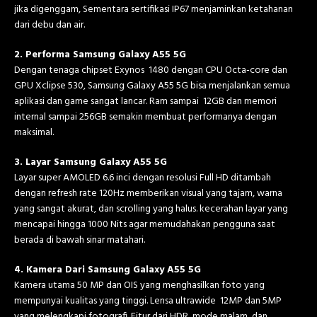
jika digenggam, Sementara sertifikasi IP67 menjaminkan ketahanan
dari debu dan air.
2. Performa Samsung Galaxy A55 5G
Dengan tenaga chipset Exynos 1480 dengan CPU Octa-core dan
GPU Xclipse 530, Samsung Galaxy A55 5G bisa menjalankan semua
aplikasi dan game sangat lancar. Ram sampai 12GB dan memori
internal sampai 256GB semakin membuat performanya dengan
maksimal.
3. Layar Samsung Galaxy A55 5G
Layar super AMOLED 6.6 inci dengan resolusi Full HD ditambah
dengan refresh rate 120Hz memberikan visual yang tajam, warna
yang sangat akurat, dan scrolling yang halus. kecerahan layar yang
mencapai hingga 1000 Nits agar memudahakan pengguna saat
berada di bawah sinar matahari.
4. Kamera Dari Samsung Galaxy A55 5G
Kamera utama 50 MP dan OIS yang menghasilkan foto yang
mempunyai kualitas yang tinggi. Lensa ultrawide 12MP dan 5MP
yang melengkapi fotografi. Fitur dari HDR, mode malam, dan