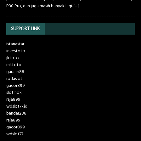
P30 Pro, dan juga masih banyak lagi.
[…]
SUPPORT LINK
istanastar
investoto
jktoto
mktoto
garansi88
rodaslot
gacor899
slot hoki
raja899
wdslot77.id
bandar288
raja899
gacor899
wdslot77